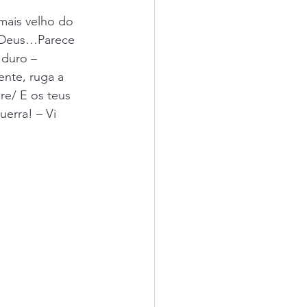
mais velho do 
 Deus…Parece 
 duro – 
ente, ruga a 
e/ E os teus 
uerra! – Vi 