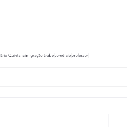
ário Quintana
imigração árabe
comércio
professor