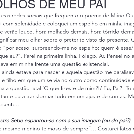
OLHOS DE MEU PAI
cas redes sociais que frequento o poema de Mário Qu
Li com solenidade e coloquei um espelho em minha ima
e verão louco, hora molhado demais, hora tórrido dema
gnificar meu olhar sobre o pretérito visto do presente. 
 “por acaso, surpreendo-me no espelho: quem é esse/
ue eu?”. Parei na primeira linha. Fôlego. Ar. Pensei no a
ava em minha frente uma questão existencial.
 ainda estava para nascer e aquela questão me paralisav
 e filho em que um se via no outro como continuidade e
a a questão fatal ‘O que fizeste de mim?!/ Eu, Pai?! Tu
astante para transformar tudo em um ajuste de contas. M
resente…
tre Sebe espantou-se com a sua imagem (ou do pai?)
e mesmo menino teimoso de sempre”… Costurei fatos d