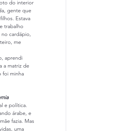
oto do interior 
da, gente que 
ilhos. Estava 
e trabalho 
 no cardápio, 
teiro, me 
, aprendi 
a a matriz de 
 foi minha 
emia
e política. 
ando árabe, e 
mãe fazia. Mas 
vidas, uma 