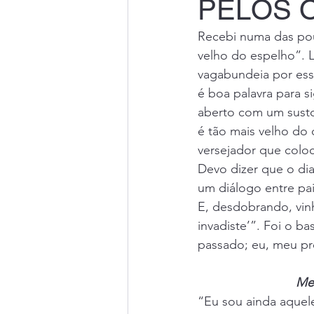
PELOS 
Recebi numa das pou
velho do espelho”. 
vagabundeia por ess
é boa palavra para si
aberto com um susto
é tão mais velho do q
versejador que coloc
Devo dizer que o dia
um diálogo entre pai
E, desdobrando, vinh
invadiste’”. Foi o b
passado; eu, meu p
Mes
“Eu sou ainda aquel