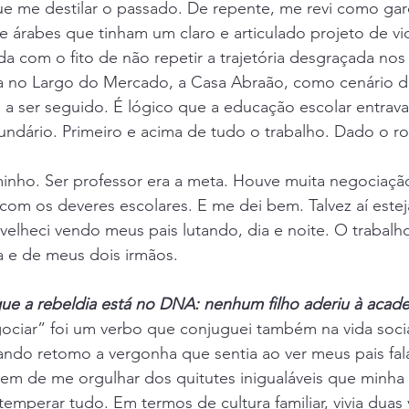
 que me destilar o passado. De repente, me revi como gar
de árabes que tinham um claro e articulado projeto de vi
a com o fito de não repetir a trajetória desgraçada nos f
oja no Largo do Mercado, a Casa Abraão, como cenário d
a ser seguido. É lógico que a educação escolar entrava
ndário. Primeiro e acima de tudo o trabalho. Dado o ro
inho. Ser professor era a meta. Houve muita negociação
a com os deveres escolares. E me dei bem. Talvez aí estej
velheci vendo meus pais lutando, dia e noite. O trabalho
a e de meus dois irmãos.
ue a rebeldia está no DNA: nenhum filho aderiu à acad
ciar” foi um verbo que conjuguei também na vida social 
ndo retomo a vergonha que sentia ao ver meus pais fal
em de me orgulhar dos quitutes inigualáveis que minha 
emperar tudo. Em termos de cultura familiar, vivia duas 