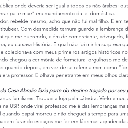
blica onde deveria ser igual a todos os não árabes; outr
nrar pai e mãe” era mandamento da lei doméstica.
or, rebelde mesmo, acho que não fui mal filho. E em te
titubear. Com desmedida ternura guardo a lembrança d
i que me querendo, além de comerciante, advogado, fi
ina, eu cursava História. E qual não foi minha surpresa 
le colecionava com meus primeiros artigos históricos nos 
ndo chegou a cerimônia de formatura, orgulhoso me de
ei quando depois, em vez de se referir a mim como “f
eu era professor. E olhava penetrante em meus olhos cla
da Casa Abraão fazia parte do destino traçado por seu 
anos familiares. Troquei a loja pela cátedra. Vê-lo emo
 na USP, onde virei professor, me é das lembranças mai
il quando papai morreu e não cheguei a tempo para um
iagem furando espaços me fez em lágrimas agradecidas