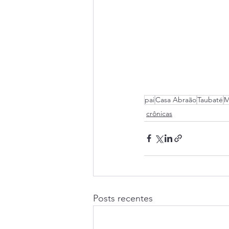
pai
Casa Abraão
Taubaté
M
crônicas
Posts recentes