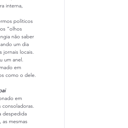
a interna, 
rmos políticos 
os “olhos 
ngia não saber 
quando um dia 
jornais locais. 
u um anel. 
ormado em 
ros como o dele.
pai
cionado em 
s consoladoras. 
a despedida 
, as mesmas 