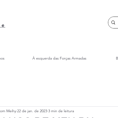
 e
mos
À esquerda das Forças Armadas
B
Bom Meihy
22 de jan. de 2023
3 min de leitura