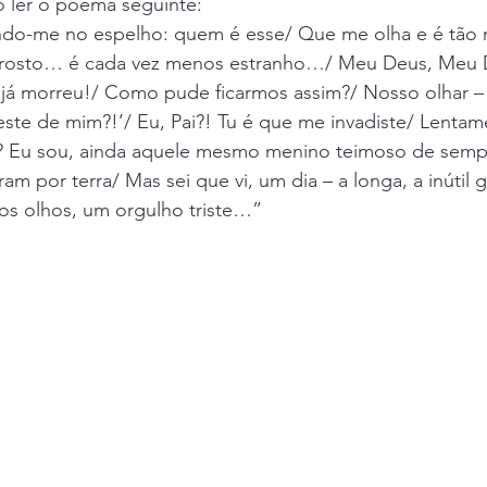
 ler o poema seguinte:
ndo-me no espelho: quem é esse/ Que me olha e é tão 
 rosto… é cada vez menos estranho…/ Meu Deus, Meu
 já morreu!/ Como pude ficarmos assim?/ Nosso olhar –
zeste de mim?!’/ Eu, Pai?! Tu é que me invadiste/ Lentam
 Eu sou, ainda aquele mesmo menino teimoso de sempr
ram por terra/ Mas sei que vi, um dia – a longa, a inútil g
dos olhos, um orgulho triste…”