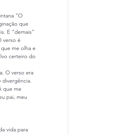
intana “O 
ginação que 
is. E “demais” 
O verso é 
 que me olha e 
lvo certeiro do 
a. O verso era 
 divergência. 
 é que me 
eu pai, meu 
a vida para 