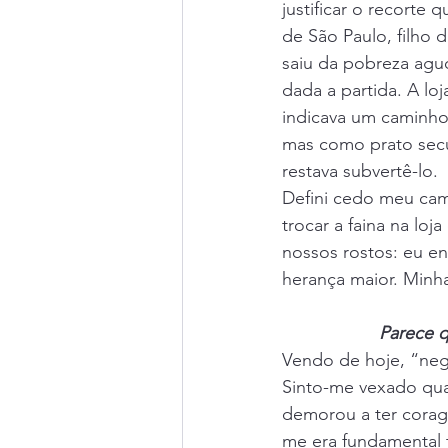
justificar o recorte
de São Paulo, filho 
saiu da pobreza agud
dada a partida. A l
indicava um caminho 
mas como prato secu
restava subvertê-lo.
Defini cedo meu cam
trocar a faina na loj
nossos rostos: eu en
herança maior. Minh
Parece q
Vendo de hoje, “nego
Sinto-me vexado qua
demorou a ter corag
me era fundamental t