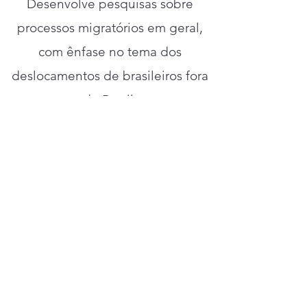
Desenvolve pesquisas sobre
processos migratórios em geral,
com ênfase no tema dos
deslocamentos de brasileiros fora
do Brasil.
Lattes:
http://lattes.cnpq.br/3780584722303552
e-mail:
jcarlosbm@hotmail.com