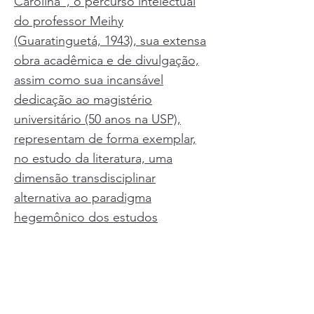
Carolina”, o percurso intelectual
do professor Meihy
(Guaratinguetá, 1943), sua extensa
obra acadêmica e de divulgação,
assim como sua incansável
dedicação ao magistério
universitário (50 anos na USP),
representam de forma exemplar,
no estudo da literatura, uma
dimensão transdisciplinar
alternativa ao paradigma
hegemônico dos estudos
culturais. Apesar de seu
reconhecido rigor acadêmico nos
limites disciplinares da pesquisa
histórica, ultrapassa as fronteiras