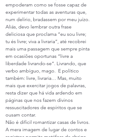
empoderam como se fosse capaz de 
experimentar todas as aventuras que, 
num delírio, bradassem por meu juízo. 
Aliás, devo lembrar outra frase 
deliciosa que proclama “eu sou livre; 
tu és livre; viva a livraria”, até recobrei 
mais uma passagem que sempre pinta 
em ocasiões oportunas “livre a 
liberdade livrando-se”. Livrando, que 
verbo ambíguo, mago.  E político 
também: livre, livraria… Mas, muito 
mais que exercitar jogos de palavras, 
resta dizer que há vida ardendo em 
páginas que nos fazem divinos 
ressuscitadores de espíritos que se 
ousam contar.
Não é difícil romantizar casas de livros. 
A mera imagem de lugar de contos e 
registros permite metáfora de abrigo, 