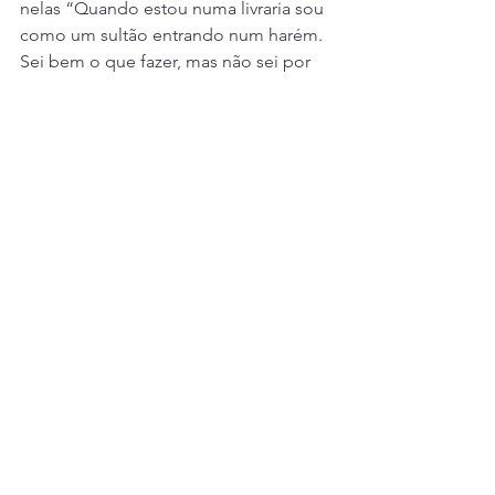
nelas “Quando estou numa livraria sou 
como um sultão entrando num harém. 
Sei bem o que fazer, mas não sei por 
onde começar!”.
Se algo concluo na travessia da vida de 
leitor compulsivo, não tenho dúvida: 
seria virtuoso cair morto numa 
exposição de livros e ter em minha 
lápide algo próximo de “aqui jaz um 
leitor que não tendo conseguido ler 
todos os livros que queria, fez um 
esforço grande para tanto”. E então 
testar o sonho de Borges, do Paraíso 
como livraria.
Fonte: PERDIDO NA LIVRARIA, J. C. S. 
B. Meihy, Jornal Contato, 09/04/2023