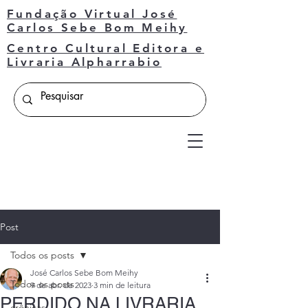
Fundação Virtual José
Carlos Sebe Bom Meihy
Centro Cultural Editora e
Livraria Alpharrabio
Post
Todos os posts
José Carlos Sebe Bom Meihy
Todos os posts
9 de abr. de 2023
3 min de leitura
PERDIDO NA LIVRARIA
crônicas