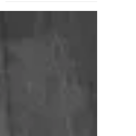
um...